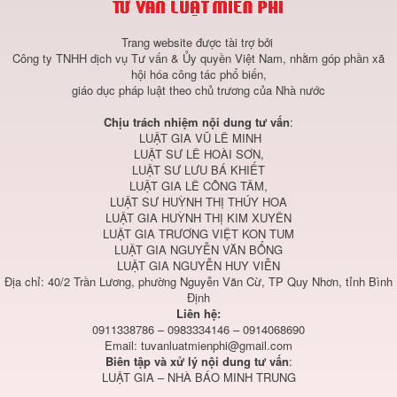
Trang website được tài trợ bởi
Công ty TNHH dịch vụ Tư vấn & Ủy quyền Việt Nam, nhằm góp phần xã
hội hóa công tác phổ biến,
giáo dục pháp luật theo chủ trương của Nhà nước
Chịu trách nhiệm nội dung tư vấn
:
LUẬT GIA VŨ LÊ MINH
LUẬT SƯ LÊ HOÀI SƠN,
LUẬT SƯ LƯU BÁ KHIẾT
LUẬT GIA LÊ CÔNG TÂM,
LUẬT SƯ HUỲNH THỊ THÚY HOA
LUẬT GIA HUỲNH THỊ KIM XUYÊN
LUẬT GIA TRƯƠNG VIỆT KON TUM
LUẬT GIA NGUYỄN VĂN BỔNG
LUẬT GIA NGUYỄN HUY VIỄN
Địa chỉ: 40/2 Trần Lương, phường Nguyễn Văn Cừ, TP Quy Nhơn, tỉnh Bình
Định
Liên hệ:
0911338786 – 0983334146 – 0914068690
Email:
tuvanluatmienphi@gmail.com
Biên tập và xử lý nội dung tư vấn
:
LUẬT GIA – NHÀ BÁO MINH TRUNG