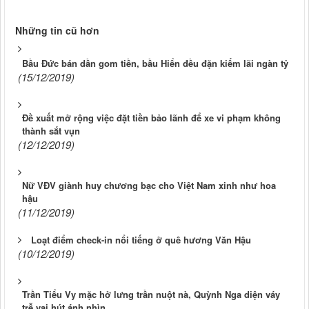
Những tin cũ hơn
Bầu Đức bán dần gom tiền, bầu Hiển đều đặn kiếm lãi ngàn tỷ
(15/12/2019)
Đề xuất mở rộng việc đặt tiền bảo lãnh để xe vi phạm không
thành sắt vụn
(12/12/2019)
Nữ VĐV giành huy chương bạc cho Việt Nam xinh như hoa
hậu
(11/12/2019)
Loạt điểm check-in nổi tiếng ở quê hương Văn Hậu
(10/12/2019)
Trần Tiểu Vy mặc hở lưng trần nuột nà, Quỳnh Nga diện váy
trễ vai hút ánh nhìn