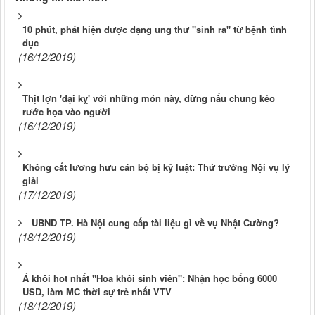
10 phút, phát hiện được dạng ung thư "sinh ra" từ bệnh tình
dục
(16/12/2019)
Thịt lợn 'đại kỵ' với những món này, đừng nấu chung kẻo
rước họa vào người
(16/12/2019)
Không cắt lương hưu cán bộ bị kỷ luật: Thứ trưởng Nội vụ lý
giải
(17/12/2019)
UBND TP. Hà Nội cung cấp tài liệu gì về vụ Nhật Cường?
(18/12/2019)
Á khôi hot nhất "Hoa khôi sinh viên": Nhận học bổng 6000
USD, làm MC thời sự trẻ nhất VTV
(18/12/2019)