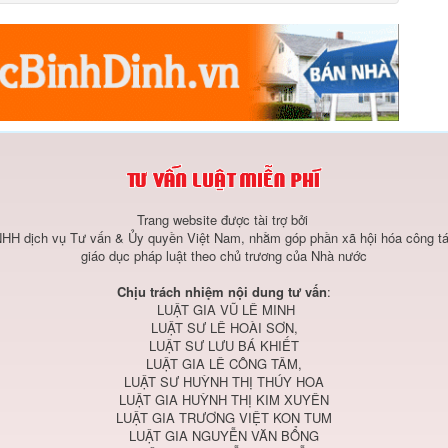
Trang website được tài trợ bởi
HH dịch vụ Tư vấn & Ủy quyền Việt Nam, nhằm góp phần xã hội hóa công tá
giáo dục pháp luật theo chủ trương của Nhà nước
Chịu trách nhiệm nội dung tư vấn
:
LUẬT GIA VŨ LÊ MINH
LUẬT SƯ LÊ HOÀI SƠN,
LUẬT SƯ LƯU BÁ KHIẾT
LUẬT GIA LÊ CÔNG TÂM,
LUẬT SƯ HUỲNH THỊ THÚY HOA
LUẬT GIA HUỲNH THỊ KIM XUYÊN
LUẬT GIA TRƯƠNG VIỆT KON TUM
LUẬT GIA NGUYỄN VĂN BỔNG