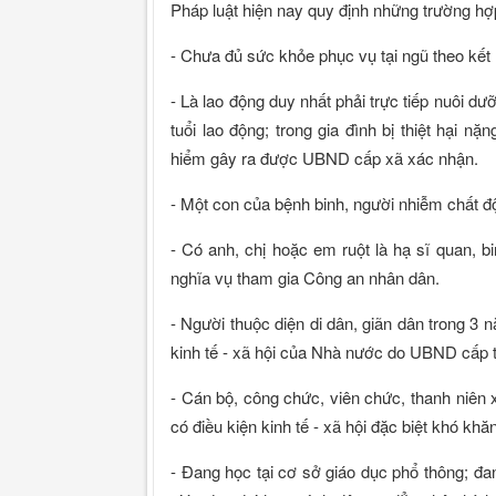
Pháp luật hiện nay quy định những trường h
- Chưa đủ sức khỏe phục vụ tại ngũ theo kế
- Là lao động duy nhất phải trực tiếp nuôi 
tuổi lao động; trong gia đình bị thiệt hại nặ
hiểm gây ra được UBND cấp xã xác nhận.
- Một con của bệnh binh, người nhiễm chất 
- Có anh, chị hoặc em ruột là hạ sĩ quan, bi
nghĩa vụ tham gia Công an nhân dân.
- Người thuộc diện di dân, giãn dân trong 3 
kinh tế - xã hội của Nhà nước do UBND cấp tỉ
- Cán bộ, công chức, viên chức, thanh niên
có điều kiện kinh tế - xã hội đặc biệt khó khă
- Đang học tại cơ sở giáo dục phổ thông; đa