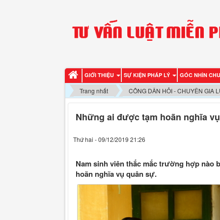
GIỚI THIỆU
SỰ KIỆN PHÁP LÝ
GÓC NHÌN CH
Trang nhất
CÔNG DÂN HỎI - CHUYÊN GIA L
Những ai được tạm hoãn nghĩa v
Thứ hai - 09/12/2019 21:26
Nam sinh viên thắc mắc trường hợp nào b
hoãn nghĩa vụ quân sự.