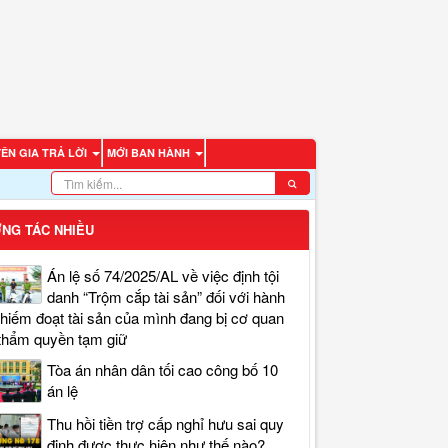
ÊN GIA TRẢ LỜI
MỚI BAN HÀNH
NG TÁC NHIỀU
Án lệ số 74/2025/AL về việc định tội
danh “Trộm cắp tài sản” đối với hành
chiếm đoạt tài sản của mình đang bị cơ quan
thẩm quyền tạm giữ
Tòa án nhân dân tối cao công bố 10
án lệ
Thu hồi tiền trợ cấp nghỉ hưu sai quy
định được thực hiện như thế nào?