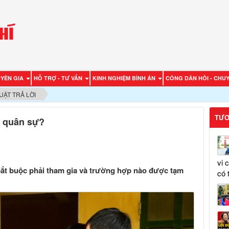
UYÊN GIA
HỖ TRỢ - TƯ VẤN
KINH NGHIỆM BÌNH ÁN
CÔNG DÂN HỎI - CHUY
UẬT TRẢ LỜI
TƯƠ
ụ quân sự?
vi 
ắt buộc phải tham gia và trường hợp nào được tạm
có 