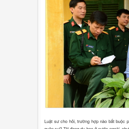
Luật sư cho hỏi, trường hợp nào bắt buộc 
quân sự? Tôi đang du học ở nước ngoài, chưa