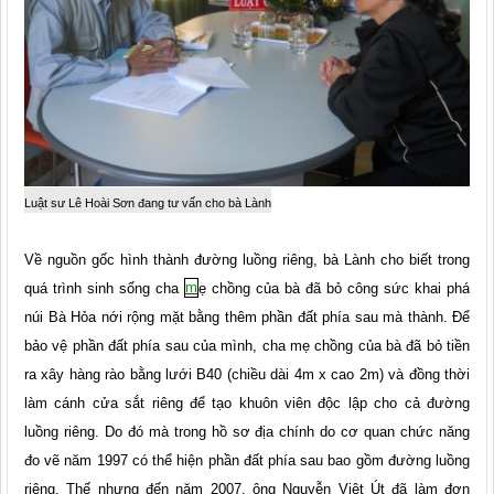
Luật sư Lê Hoài Sơn đang tư vấn cho bà Lành
Về nguồn gốc hình thành đường luồng riêng, bà Lành cho biết trong
quá trình sinh sống cha
m
ẹ chồng của bà đã bỏ công sức khai phá
núi Bà Hỏa nới rộng mặt bằng thêm phần đất phía sau mà thành. Để
bảo vệ phần đất phía sau của mình, cha mẹ chồng của bà đã bỏ tiền
ra xây hàng rào bằng lưới B40 (chiều dài 4m x cao 2m) và đồng thời
làm cánh cửa sắt riêng để tạo khuôn viên độc lập cho cả đường
luồng riêng. Do đó mà trong hồ sơ địa chính do cơ quan chức năng
đo vẽ năm 1997 có thể hiện phần đất phía sau bao gồm đường luồng
riêng. Thế nhưng đến năm 2007, ông Nguyễn Việt Út đã làm đơn