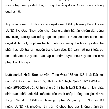
tranh chấp với gia đình bà, vì ông cho rằng đó là đường luồng chung
của hai hộ.
Tuy nhiên quá trình thụ lý giải quyết của UBND phường Đống Đa và
UBND TP. Quy Nhơn đều cho rằng gia đình bà lấn chiếm đất công
xây dựng tường rào cổng ngõ trái phép. Từ đó đã ban hành các
quyết định xử lý vi phạm hành chính và cưỡng chế buộc gia đình bà
phải tháo dỡ trả lại nguyên trạng ban đầu. Bà Lành đề nghị luật sư
cho biết việc xử lý của các cấp có thẩm quyền như vậy có phù hợp
pháp luật không ?
Luật sư Lê Hoài Sơn tư vấn
: Theo Điều 135 và 136 Luật Đất đai
năm 2003 và các Điều 159, 160 và 161 Nghị định 181/2004/NĐ-CP
ngày 29/10/2004 của Chính phủ về thi hành Luật Đất đai thì khi phát
sinh tranh chấp đất đai, mà các bên tranh chấp không hòa giải được
thì gửi đơn đến UBND xã, phường, thị trấn để giải quyết. Nếu sau 30
ngày, UBND xã, phường, thị trấn tổ chức hòa giải không thành thì