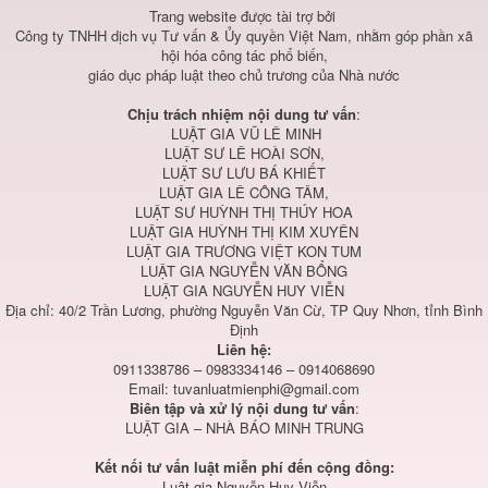
Trang website được tài trợ bởi
Công ty TNHH dịch vụ Tư vấn & Ủy quyền Việt Nam, nhằm góp phần xã
hội hóa công tác phổ biến,
giáo dục pháp luật theo chủ trương của Nhà nước
Chịu trách nhiệm nội dung tư vấn
:
LUẬT GIA VŨ LÊ MINH
LUẬT SƯ LÊ HOÀI SƠN,
LUẬT SƯ LƯU BÁ KHIẾT
LUẬT GIA LÊ CÔNG TÂM,
LUẬT SƯ HUỲNH THỊ THÚY HOA
LUẬT GIA HUỲNH THỊ KIM XUYÊN
LUẬT GIA TRƯƠNG VIỆT KON TUM
LUẬT GIA NGUYỄN VĂN BỔNG
LUẬT GIA NGUYỄN HUY VIỄN
Địa chỉ: 40/2 Trần Lương, phường Nguyễn Văn Cừ, TP Quy Nhơn, tỉnh Bình
Định
Liên hệ:
0911338786 – 0983334146 – 0914068690
Email:
tuvanluatmienphi@gmail.com
Biên tập và xử lý nội dung tư vấn
:
LUẬT GIA – NHÀ BÁO MINH TRUNG
Kết nối tư vấn luật miễn phí đến cộng đồng:
Luật gia Nguyễn Huy Viễn