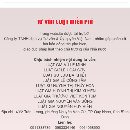
Trang website được tài trợ bởi
Công ty TNHH dịch vụ Tư vấn & Ủy quyền Việt Nam, nhằm góp phần xã
hội hóa công tác phổ biến,
giáo dục pháp luật theo chủ trương của Nhà nước
Chịu trách nhiệm nội dung tư vấn
:
LUẬT GIA VŨ LÊ MINH
LUẬT SƯ LÊ HOÀI SƠN,
LUẬT SƯ LƯU BÁ KHIẾT
LUẬT GIA LÊ CÔNG TÂM,
LUẬT SƯ HUỲNH THỊ THÚY HOA
LUẬT GIA HUỲNH THỊ KIM XUYÊN
LUẬT GIA TRƯƠNG VIỆT KON TUM
LUẬT GIA NGUYỄN VĂN BỔNG
LUẬT GIA NGUYỄN HUY VIỄN
Địa chỉ: 40/2 Trần Lương, phường Nguyễn Văn Cừ, TP Quy Nhơn, tỉnh Bình
Định
Liên hệ:
0911338786 – 0983334146 – 0914068690