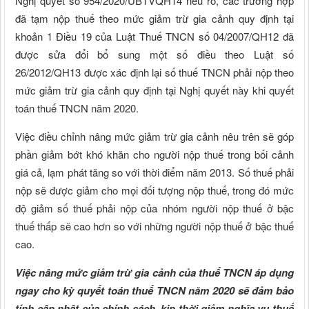
Nghị quyết số 954/2020/UBTVQH14 nêu rõ, các trường hợp
đã tạm nộp thuế theo mức giảm trừ gia cảnh quy định tại
khoản 1 Điều 19 của Luật Thuế TNCN số 04/2007/QH12 đã
được sửa đổi bổ sung một số điều theo Luật số
26/2012/QH13 được xác định lại số thuế TNCN phải nộp theo
mức giảm trừ gia cảnh quy định tại Nghị quyết này khi quyết
toán thuế TNCN năm 2020.
Việc điều chỉnh nâng mức giảm trừ gia cảnh nêu trên sẽ góp
phần giảm bớt khó khăn cho người nộp thuế trong bối cảnh
giá cả, lạm phát tăng so với thời điểm năm 2013. Số thuế phải
nộp sẽ được giảm cho mọi đối tượng nộp thuế, trong đó mức
độ giảm số thuế phải nộp của nhóm người nộp thuế ở bậc
thuế thấp sẽ cao hơn so với những người nộp thuế ở bậc thuế
cao.
Việc nâng mức giảm trừ gia cảnh của thuế TNCN áp dụng
ngay cho kỳ quyết toán thuế TNCN năm 2020 sẽ đảm bảo
tính cập nhật của chính sách, kịp thời giảm nghĩa vụ thuế