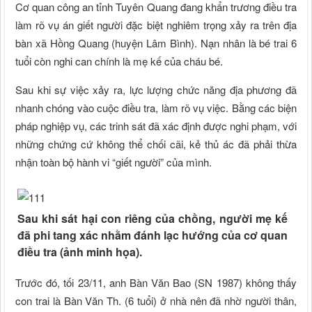
Cơ quan công an tỉnh Tuyên Quang đang khẩn trương điều tra
làm rõ vụ án giết người đặc biệt nghiêm trọng xảy ra trên địa
bàn xã Hồng Quang (huyện Lâm Bình). Nạn nhân là bé trai 6
tuổi còn nghi can chính là mẹ kế của cháu bé.
Sau khi sự việc xảy ra, lực lượng chức năng địa phương đã
nhanh chóng vào cuộc điều tra, làm rõ vụ việc. Bằng các biện
pháp nghiệp vụ, các trinh sát đã xác định được nghi phạm, với
những chứng cứ không thể chối cãi, kẻ thủ ác đã phải thừa
nhận toàn bộ hành vi “giết người” của mình.
Sau khi sát hại con riêng của chồng, người mẹ kế
đã phi tang xác nhằm đánh lạc hướng của cơ quan
điều tra (ảnh minh họa).
Trước đó, tối 23/11, anh Bàn Văn Bao (SN 1987) không thấy
con trai là Bàn Văn Th. (6 tuổi) ở nhà nên đã nhờ người thân,