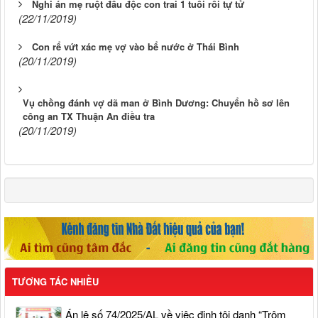
Nghi án mẹ ruột đầu độc con trai 1 tuổi rồi tự tử
(22/11/2019)
Con rể vứt xác mẹ vợ vào bể nước ở Thái Bình
(20/11/2019)
Vụ chồng đánh vợ dã man ở Bình Dương: Chuyển hồ sơ lên
công an TX Thuận An điều tra
(20/11/2019)
TƯƠNG TÁC NHIỀU
Án lệ số 74/2025/AL về việc định tội danh “Trộm