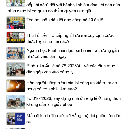
cắp tài sản” đối với hành vi chiếm đoạt tài sản của
mình đang bị cơ quan có thẩm quyền tạm giữ
Tòa án nhân dân tối cao công bố 10 án lệ
Thu hồi tiền trợ cấp nghỉ hưu sai quy định được
thực hiện như thế nào?
Ngành học khát nhân lực, sinh viên ra trường gần
như có việc làm ngay
Bình luận Án lệ số 78/2025/AL về xác định mục
đích góp vốn vào công ty
Hôn người uống rượu bia, bị công an kiểm tra có
nồng độ cồn phải làm sao?
Từ 01/7/2026, xây dựng nhà ở riêng lẻ ở nông thôn
không cần xin giấy phép
Mẫu đơn xin Tòa xét xử vắng mặt tại phiên tòa dân
sự