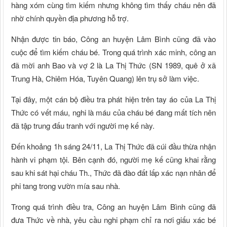
hàng xóm cùng tìm kiếm nhưng không tìm thấy cháu nên đã
nhờ chính quyền địa phương hỗ trợ.
Nhận được tin báo, Công an huyện Lâm Bình cũng đã vào
cuộc để tìm kiếm cháu bé. Trong quá trình xác minh, công an
đã mời anh Bao và vợ 2 là La Thị Thức (SN 1989, quê ở xã
Trung Hà, Chiêm Hóa, Tuyên Quang) lên trụ sở làm việc.
Tại đây, một cán bộ điều tra phát hiện trên tay áo của La Thị
Thức có vết máu, nghi là máu của cháu bé đang mất tích nên
đã tập trung đấu tranh với người mẹ kế này.
Đến khoảng 1h sáng 24/11, La Thị Thức đã cúi đầu thừa nhận
hành vi phạm tội. Bên cạnh đó, người mẹ kế cũng khai rằng
sau khi sát hại cháu Th., Thức đã đào đất lấp xác nạn nhân để
phi tang trong vườn mía sau nhà.
Trong quá trình điều tra, Công an huyện Lâm Bình cũng đã
đưa Thức về nhà, yêu cầu nghi phạm chỉ ra nơi giấu xác bé